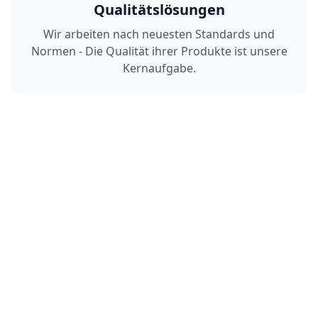
Qualitätslösungen
Wir arbeiten nach neuesten Standards und
Normen - Die Qualität ihrer Produkte ist unsere
Kernaufgabe.
Individuelle Lösungen
Sie benötigen etwas spezielles, sie wollen eine
eigene Verpackung oder ein besonderes
Feature? Sehr gerne!